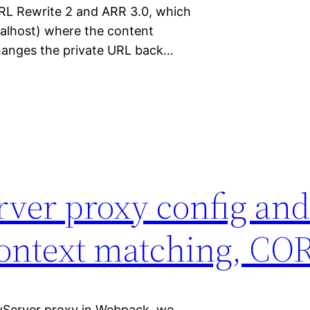
URL Rewrite 2 and ARR 3.0, which
ocalhost) where the content
changes the private URL back…
ver proxy config an
context matching, COR
vServer proxy in Webpack, we