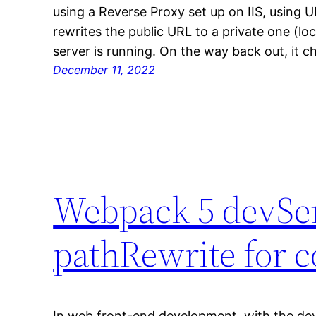
using a Reverse Proxy set up on IIS, using 
rewrites the public URL to a private one (l
server is running. On the way back out, it 
December 11, 2022
Webpack 5 devSer
pathRewrite for 
In web front-end development, with the de