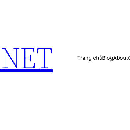
.NET
Trang chủ
Blog
About