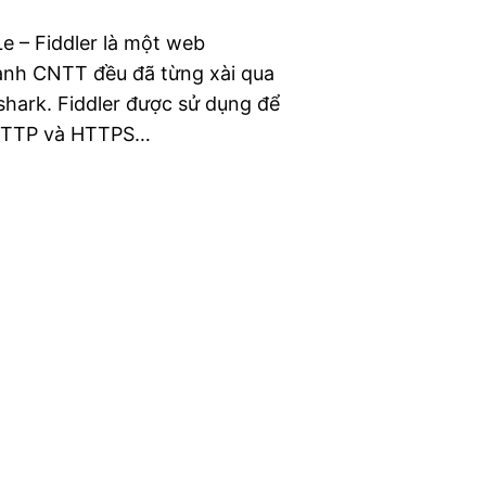
e – Fiddler là một web
ành CNTT đều đã từng xài qua
shark. Fiddler được sử dụng để
g HTTP và HTTPS…