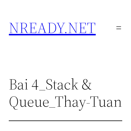
Skip
to
NREADY.NET
content
Bai 4_Stack &
Queue_Thay-Tuan