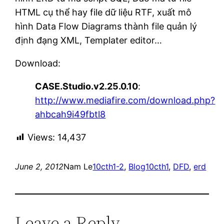
HTML cụ thể hay file dữ liệu RTF, xuất mô
hình Data Flow Diagrams thành file quản lý
định đạng XML, Templater editor…
Download:
CASE.Studio.v2.25.0.10
:
http://www.mediafire.com/download.php?
ahbcah9i49fbtl8
Views:
14,437
June 2, 2012
Nam Le
10cth1-2
, 
Blog
10cth1
, 
DFD
, 
erd
Leave a Reply