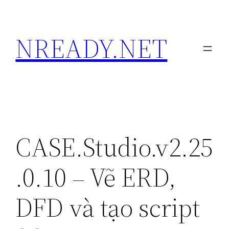
Skip
to
NREADY.NET
content
CASE.Studio.v2.25
.0.10 – Vẽ ERD,
DFD và tạo script