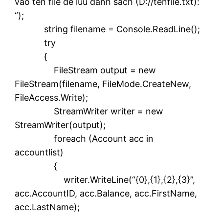
vao ten file de luu danh sach (D://tenfile.txt):
“);
string filename = Console.ReadLine();
try
{
FileStream output = new
FileStream(filename, FileMode.CreateNew,
FileAccess.Write);
StreamWriter writer = new
StreamWriter(output);
foreach (Account acc in
accountlist)
{
writer.WriteLine(“{0},{1},{2},{3}”,
acc.AccountID, acc.Balance, acc.FirstName,
acc.LastName);