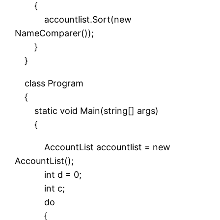
{
accountlist.Sort(new
NameComparer());
}
}
class Program
{
static void Main(string[] args)
{
AccountList accountlist = new
AccountList();
int d = 0;
int c;
do
{