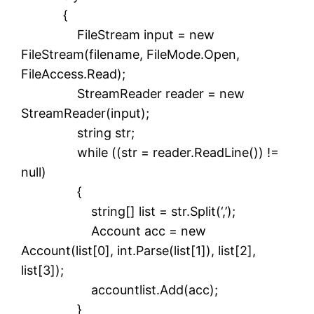
{
FileStream input = new
FileStream(filename, FileMode.Open,
FileAccess.Read);
StreamReader reader = new
StreamReader(input);
string str;
while ((str = reader.ReadLine()) !=
null)
{
string[] list = str.Split(‘,’);
Account acc = new
Account(list[0], int.Parse(list[1]), list[2],
list[3]);
accountlist.Add(acc);
}