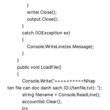
}
writer.Close();
output.Close();
}
catch (IOException ex)
{
Console.WriteLine(ex.Message);
}
}
public void LoadFile()
{
Console.Write(“==========Nhap
ten file can doc danh sach (D://tenfile.txt): “);
string filename = Console.ReadLine();
accountlist.Clear();
try