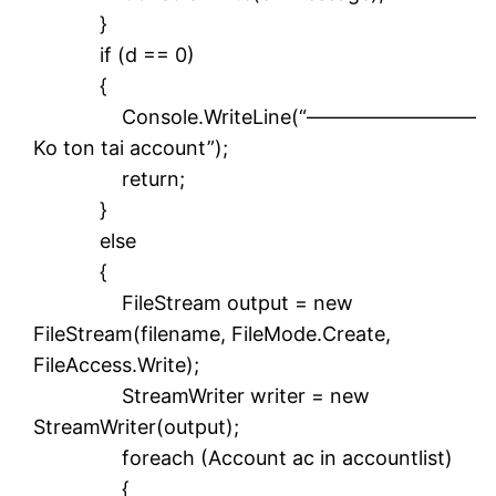
}
if (d == 0)
{
Console.WriteLine(“————————–
Ko ton tai account”);
return;
}
else
{
FileStream output = new
FileStream(filename, FileMode.Create,
FileAccess.Write);
StreamWriter writer = new
StreamWriter(output);
foreach (Account ac in accountlist)
{