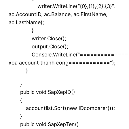
writer.WriteLine(“{0},{1},{2},{3}”,
ac.AccountID, ac.Balance, ac.FirstName,
ac.LastName);
}
writer.Close();
output.Close();
Console.WriteLine(“==============
xoa account thanh cong============”);
}
}
public void SapXepID()
{
accountlist.Sort(new IDcomparer());
}
public void SapXepTen()