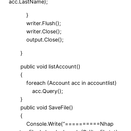
acc.LastName);
}
writer.Flush();
writer.Close();
output.Close();
}
public void listAccount()
{
foreach (Account acc in accountlist)
acc.Query();
}
public void SaveFile()
{
Console.Write(“==========Nhap