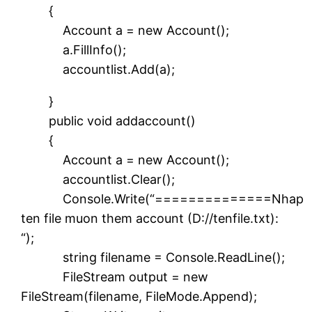
{
Account a = new Account();
a.FillInfo();
accountlist.Add(a);
}
public void addaccount()
{
Account a = new Account();
accountlist.Clear();
Console.Write(“==============Nhap
ten file muon them account (D://tenfile.txt):
“);
string filename = Console.ReadLine();
FileStream output = new
FileStream(filename, FileMode.Append);