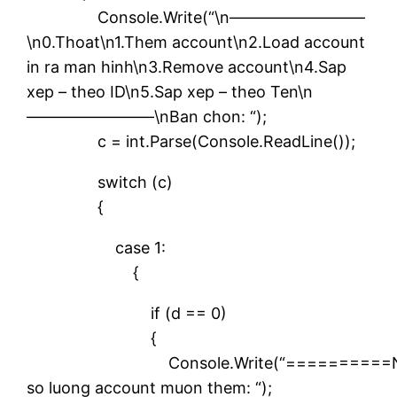
Console.Write(“\n————————–
\n0.Thoat\n1.Them account\n2.Load account
in ra man hinh\n3.Remove account\n4.Sap
xep – theo ID\n5.Sap xep – theo Ten\n
————————\nBan chon: “);
c = int.Parse(Console.ReadLine());
switch (c)
{
case 1:
{
if (d == 0)
{
Console.Write(“==========N
so luong account muon them: “);