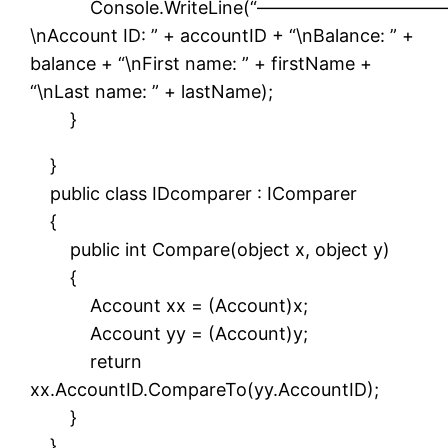
Console.WriteLine(“——————————
\nAccount ID: ” + accountID + “\nBalance: ” +
balance + “\nFirst name: ” + firstName +
“\nLast name: ” + lastName);
}
}
public class IDcomparer : IComparer
{
public int Compare(object x, object y)
{
Account xx = (Account)x;
Account yy = (Account)y;
return
xx.AccountID.CompareTo(yy.AccountID);
}
}