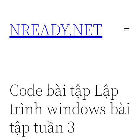
Skip
to
NREADY.NET
content
Code bài tập Lập
trình windows bài
tập tuần 3