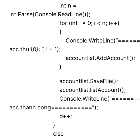
int n =
int.Parse(Console.ReadLine());
for (int i = 0; i < n; i++)
{
Console.WriteLine(“========
acc thu {0}: “, i + 1);
accountlist.AddAccount();
}
accountlist.SaveFile();
accountlist.listAccount();
Console.WriteLine(“=========
acc thanh cong===========”);
d++;
}
else