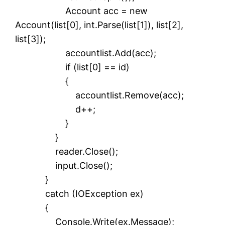
Account acc = new
Account(list[0], int.Parse(list[1]), list[2],
list[3]);
accountlist.Add(acc);
if (list[0] == id)
{
accountlist.Remove(acc);
d++;
}
}
reader.Close();
input.Close();
}
catch (IOException ex)
{
Console.Write(ex.Message);