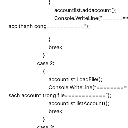
{
accountlist.addaccount();
Console.WriteLine(“=========
acc thanh cong===========”);
}
break;
}
case 2:
{
accountlist.LoadFile();
Console.WriteLine(“==========
sach account trong file============”);
accountlist.listAccount();
break;
}
case 3: