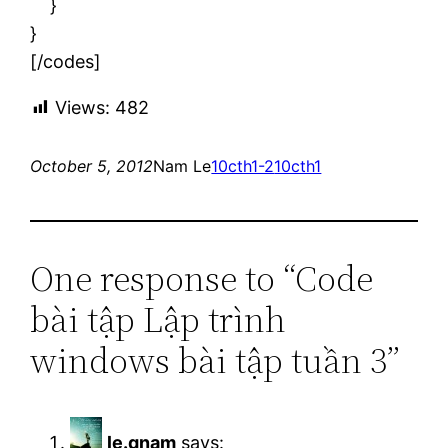
}
}
[/codes]
Views:
482
October 5, 2012
Nam Le
10cth1-2
10cth1
One response to “Code
bài tập Lập trình
windows bài tập tuần 3”
le.qnam
says: