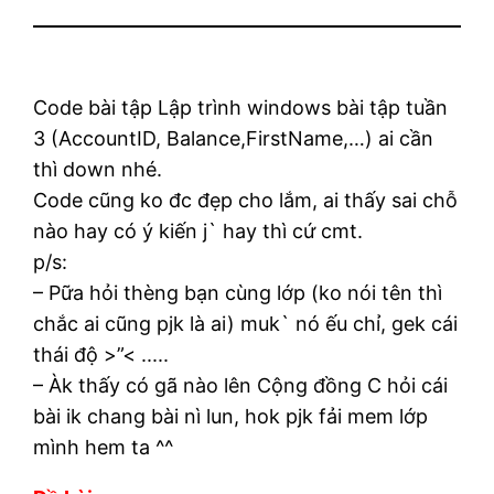
Code bài tập Lập trình windows bài tập tuần
3 (AccountID, Balance,FirstName,…) ai cần
thì down nhé.
Code cũng ko đc đẹp cho lắm, ai thấy sai chỗ
nào hay có ý kiến j` hay thì cứ cmt.
p/s:
– Pữa hỏi thèng bạn cùng lớp (ko nói tên thì
chắc ai cũng pjk là ai) muk` nó ếu chỉ, gek cái
thái độ >”< .....
– Àk thấy có gã nào lên Cộng đồng C hỏi cái
bài ik chang bài nì lun, hok pjk fải mem lớp
mình hem ta ^^