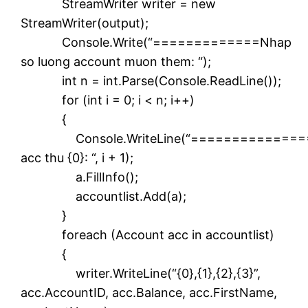
StreamWriter writer = new
StreamWriter(output);
Console.Write(“=============Nhap
so luong account muon them: “);
int n = int.Parse(Console.ReadLine());
for (int i = 0; i < n; i++)
{
Console.WriteLine(“==============
acc thu {0}: “, i + 1);
a.FillInfo();
accountlist.Add(a);
}
foreach (Account acc in accountlist)
{
writer.WriteLine(“{0},{1},{2},{3}”,
acc.AccountID, acc.Balance, acc.FirstName,