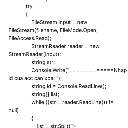
try
{
FileStream input = new
FileStream(filename, FileMode.Open,
FileAccess.Read);
StreamReader reader = new
StreamReader(input);
string str;
Console.Write(“=============Nhap
id cua acc can xoa: “);
string id = Console.ReadLine();
string[] list;
while ((str = reader.ReadLine()) !=
null)
{
list = str.Split(‘,’);