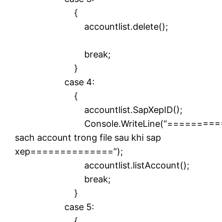
{
accountlist.delete();
break;
}
case 4:
{
accountlist.SapXepID();
Console.WriteLine(“==========
sach account trong file sau khi sap
xep==============”);
accountlist.listAccount();
break;
}
case 5:
{