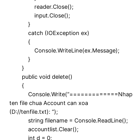
reader.Close();
input.Close();
}
catch (IOException ex)
{
Console.WriteLine(ex.Message);
}
}
public void delete()
{
Console.Write(“=============Nhap
ten file chua Account can xoa
(D://tenfile.txt): “);
string filename = Console.ReadLine();
accountlist.Clear();
int d = 0;