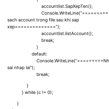
accountlist.SapXepTen();
Console.WriteLine(“==========
sach account trong file sau khi sap
xep==============”);
accountlist.listAccount();
break;
}
default:
Console.WriteLine(“=========Nh
sai nhap lai”);
break;
}
} while (c != 0);
}