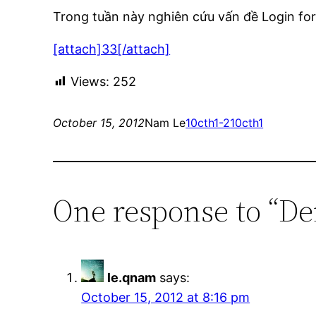
Trong tuần này nghiên cứu vấn đề Login form
[attach]33[/attach]
Views:
252
October 15, 2012
Nam Le
10cth1-2
10cth1
One response to “De
le.qnam
says:
October 15, 2012 at 8:16 pm