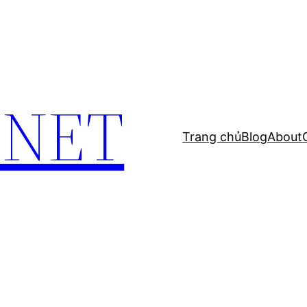
.NET
Trang chủ
Blog
About