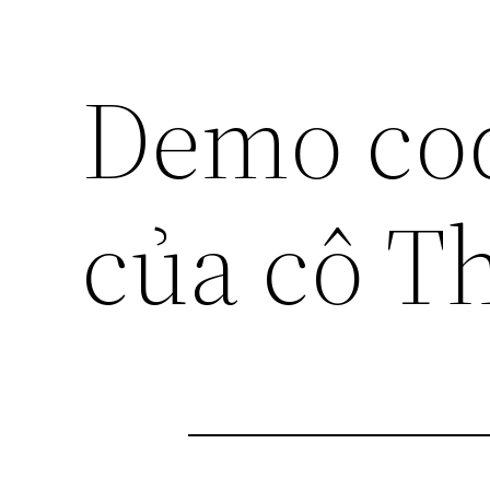
Demo cod
của cô Th