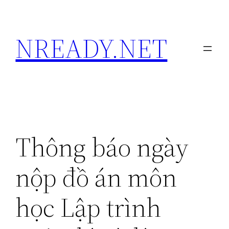
Skip
to
NREADY.NET
content
Thông báo ngày
nộp đồ án môn
học Lập trình