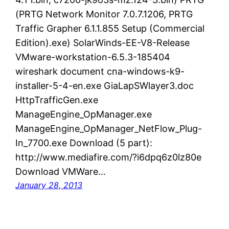
(PRTG Network Monitor 7.0.7.1206, PRTG
Traffic Grapher 6.1.1.855 Setup (Commercial
Edition).exe) SolarWinds-EE-V8-Release
VMware-workstation-6.5.3-185404
wireshark document cna-windows-k9-
installer-5-4-en.exe GiaLapSWlayer3.doc
HttpTrafficGen.exe
ManageEngine_OpManager.exe
ManageEngine_OpManager_NetFlow_Plug-
In_7700.exe Download (5 part):
http://www.mediafire.com/?i6dpq6z0lz80e
Download VMWare…
January 28, 2013