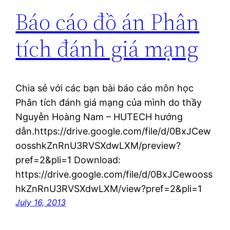
Báo cáo đồ án Phân
tích đánh giá mạng
Chia sẻ với các bạn bài báo cáo môn học
Phân tích đánh giá mạng của mình do thầy
Nguyễn Hoàng Nam – HUTECH hướng
dẫn.https://drive.google.com/file/d/0BxJCew
oosshkZnRnU3RVSXdwLXM/preview?
pref=2&pli=1 Download:
https://drive.google.com/file/d/0BxJCewooss
hkZnRnU3RVSXdwLXM/view?pref=2&pli=1
July 16, 2013