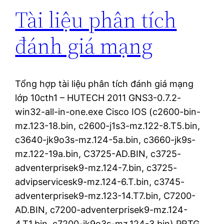
Tài liệu phân tích
đánh giá mạng
Tổng hợp tài liệu phân tích đánh giá mạng
lớp 10cth1 – HUTECH 2011 GNS3-0.7.2-
win32-all-in-one.exe Cisco IOS (c2600-bin-
mz.123-18.bin, c2600-j1s3-mz.122-8.T5.bin,
c3640-jk9o3s-mz.124-5a.bin, c3660-jk9s-
mz.122-19a.bin, C3725-AD.BIN, c3725-
adventerprisek9-mz.124-7.bin, c3725-
advipservicesk9-mz.124-6.T.bin, c3745-
adventerprisek9-mz.123-14.T7.bin, C7200-
AD.BIN, c7200-adventerprisek9-mz.124-
4.T1.bin, c7200-jk9o3s-mz.124-3.bin) PRTG