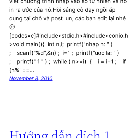
viết chương trình nhập vào số tự nhiên và nó
in ra ước của nó.Hòi sáng cô dạy ngồi áp
dụng tại chỗ và post lun, các bạn edit lại nhé
🙂
[codes=c]#include<stdio.h>#include<conio.h
>void main(){ int n,i; printf("nhap n: " )
; scanf("%d",&n) ; i=1 ; printf("uoc la: " )
; printf(" 1 " ) ; while ( n>=i) { i = i+1 ; if
(n%i ==…
November 8, 2010
Hướng dẫn dịch 1