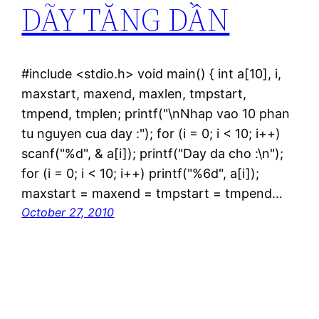
DÃY TĂNG DẦN
#include <stdio.h> void main() { int a[10], i,
maxstart, maxend, maxlen, tmpstart,
tmpend, tmplen; printf("\nNhap vao 10 phan
tu nguyen cua day :"); for (i = 0; i < 10; i++)
scanf("%d", & a[i]); printf("Day da cho :\n");
for (i = 0; i < 10; i++) printf("%6d", a[i]);
maxstart = maxend = tmpstart = tmpend…
October 27, 2010