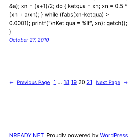
&a); xn = (a+1)/2; do { ketqua = xn; xn = 0.5 *
(xn + a/xn); } while (fabs(xn-ketqua) >
0.0001); printf("\nKet qua = %lf", xn); getch();
}
October 27, 2010
1
…
18
19
20
21
←
Previous Page
Next Page
→
NREADY.NET
Proudly powered by
WordPress