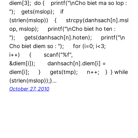
diem[3]; do { printf("\nCho biet ma so lop :
"); gets(mslop); if
(strlen(mslop)) { strcpy(danhsach[n].msl
op, mslop); printf("\nCho biet ho ten :
"); gets(danhsach[n].hoten); printf("\n
Cho biet diem so : "); for (i=0; i<3;
i++) { scanf("%f",
&diem[i]); danhsach[n].diem[i] =
diem[i]; } gets(tmp); n++; } } while
(strlen(mslop));}…
October 27, 2010