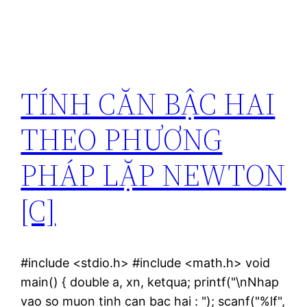
TÍNH CĂN BẬC HAI
THEO PHƯƠNG
PHÁP LẶP NEWTON
[C]
#include <stdio.h> #include <math.h> void
main() { double a, xn, ketqua; printf("\nNhap
vao so muon tinh can bac hai : "); scanf("%lf",