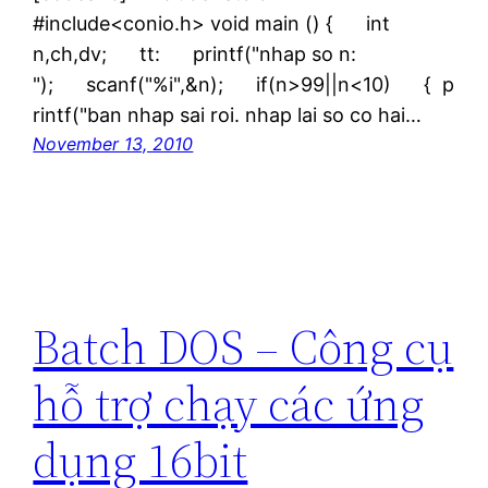
#include<conio.h> void main () { int
n,ch,dv; tt: printf("nhap so n:
"); scanf("%i",&n); if(n>99||n<10) { p
rintf("ban nhap sai roi. nhap lai so co hai…
November 13, 2010
Batch DOS – Công cụ
hỗ trợ chạy các ứng
dụng 16bit