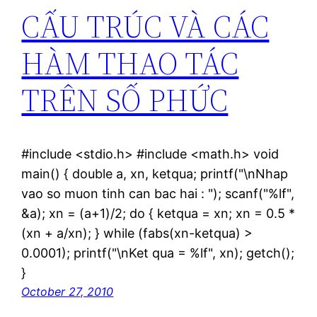
CẤU TRÚC VÀ CÁC
HÀM THAO TÁC
TRÊN SỐ PHỨC
#include <stdio.h> #include <math.h> void
main() { double a, xn, ketqua; printf("\nNhap
vao so muon tinh can bac hai : "); scanf("%lf",
&a); xn = (a+1)/2; do { ketqua = xn; xn = 0.5 *
(xn + a/xn); } while (fabs(xn-ketqua) >
0.0001); printf("\nKet qua = %lf", xn); getch();
}
October 27, 2010