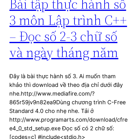
Bài tập thực hành số
3 môn Lập trình C++
– Đọc số 2-3 chữ số
và ngày tháng năm
Đây là bài thực hành số 3. Ai muốn tham
khảo thì download về theo địa chỉ dưới đây
nhe.http://www.mediafire.com/?
865r59jv9n82ea9Dùng chương trình C-Free
Standard 4.0 cho nhẹ nhe. Tải ở
http://www.programarts.com/download/cfre
e4_0_std_setup.exe Đọc số có 2 chữ số:
[codes=c] #include<stdio.h>