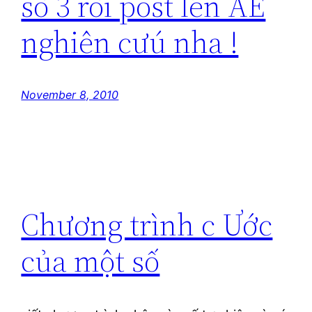
số 3 rồi post lên AE
nghiên cưú nha !
November 8, 2010
Chương trình c Ước
của một số