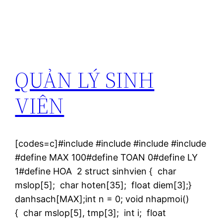
QUẢN LÝ SINH
VIÊN
[codes=c]#include #include #include #include
#define MAX 100#define TOAN 0#define LY
1#define HOA 2 struct sinhvien { char
mslop[5]; char hoten[35]; float diem[3];}
danhsach[MAX];int n = 0; void nhapmoi()
{ char mslop[5], tmp[3]; int i; float