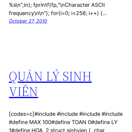
%s\n",in); fprintf(fp,"\nCharacter ASCII
frequency\n\n"); for(i=0; i<256; i++) {…
October 27, 2010
QUẢN LÝ SINH
VIÊN
[codes=c]#include #include #include #include
#define MAX 100#define TOAN 0#define LY
1#define HOA 2 struct sinhvien { char