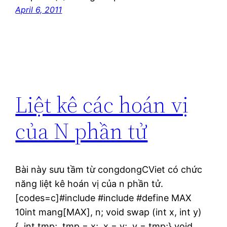
April 6, 2011
Liệt kê các hoán vị
của N phần tử
Bài này sưu tầm từ congdongCViet có chức
năng liệt kê hoán vị của n phần tử.
[codes=c]#include #include #define MAX
10int mang[MAX], n; void swap (int x, int y)
{ int tmp; tmp = x; x = y; y = tmp;} void