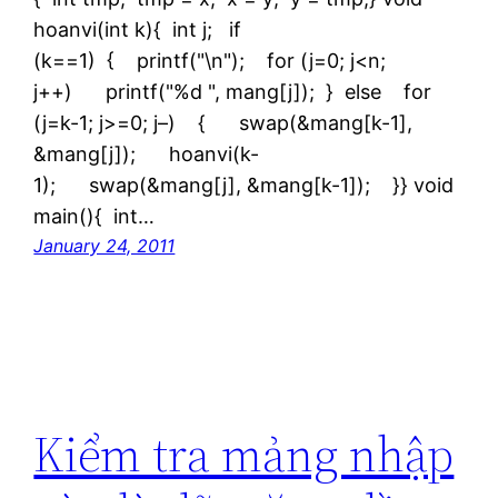
hoanvi(int k){ int j; if
(k==1) { printf("\n"); for (j=0; j<n;
j++) printf("%d ", mang[j]); } else for
(j=k-1; j>=0; j–) { swap(&mang[k-1],
&mang[j]); hoanvi(k-
1); swap(&mang[j], &mang[k-1]); }} void
main(){ int…
January 24, 2011
Kiểm tra mảng nhập